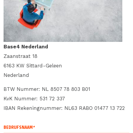
Base4 Nederland
Zaanstraat 18
6163 KW Sittard-Geleen
Nederland
BTW Nummer: NL 8507 78 803 B01
KvK Nummer: 531 72 337
IBAN Rekeningnummer: NL63 RABO 01477 13 722
901A47DA
AE65F6A8
AF87EBC2
E5B1CF4A
BEDRIJFSNAAM
*