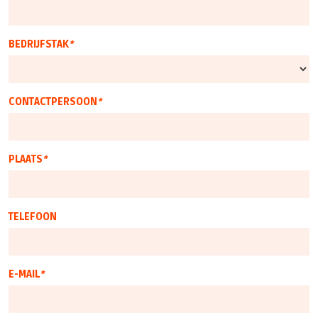
AA90F7E2
F7D2889F
BEDRIJFSTAK
*
0E6072FD
CONTACTPERSOON
*
PLAATS
*
TELEFOON
E-MAIL
*